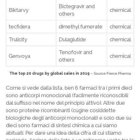
Bictegravir and
Biktarvy
chemical
others
tecfidera
dimethyl fumerate
chemical
Trulicity
Dulaglutide
chemical
Tenofovir and
Genvoya
chemical
others
The top 20 drugs by global sales in 2019
– Source Fierce Pharma
Come si vede dalla lista, ben 6 farmaci tra i primi dieci
sono anticorpi monoclonali (facilmente riconoscibili
dal suffisso nel nome del principio attivo). Altre due
sono proteine ricombinanti (cugine cosiddette
biologiche degli anticorpi monoclonali) e solo due su
dieci sono farmaci di sintesi chimica a cui siamo
abituati. Per dare una idea della cifra di cui stiamo