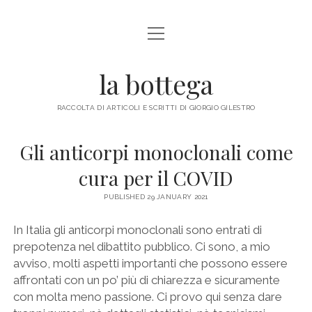
open
ABOUT ME
menu
la bottega
facebook
instagram
email
mastodon
RACCOLTA DI ARTICOLI E SCRITTI DI GIORGIO GILESTRO
Gli anticorpi monoclonali come
cura per il COVID
PUBLISHED 29 JANUARY 2021
In Italia gli anticorpi monoclonali sono entrati di
prepotenza nel dibattito pubblico. Ci sono, a mio
avviso, molti aspetti importanti che possono essere
affrontati con un po’ più di chiarezza e sicuramente
con molta meno passione. Ci provo qui senza dare