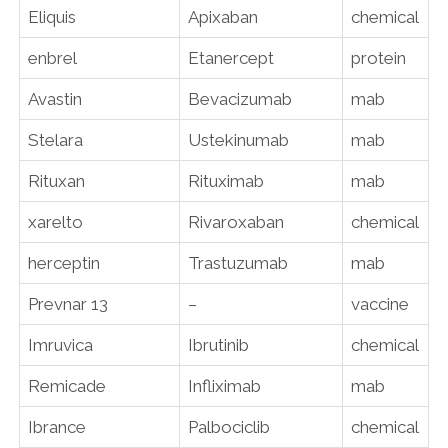
Eliquis
Apixaban
chemical
enbrel
Etanercept
protein
Avastin
Bevacizumab
mab
Stelara
Ustekinumab
mab
Rituxan
Rituximab
mab
xarelto
Rivaroxaban
chemical
herceptin
Trastuzumab
mab
Prevnar 13
–
vaccine
Imruvica
Ibrutinib
chemical
Remicade
Infliximab
mab
Ibrance
Palbociclib
chemical