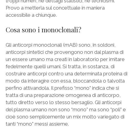
troppi numeri, nè dettagli statistici, nè tecnicismi.
Provo a metterla sul concettuale in maniera
accessibile a chiunque.
Cosa sono i monoclonali?
Gli anticorpi monoclonali (mAB) sono, in soldoni,
anticorpi sintetici che provengono non dal plasma di
un essere umano ma creati in laboratorio per imitare
fedelmente quelli umani. Si tratta, in sostanza, di
costruire anticorpi contro una determinata proteina di
modo da interagire con essa, bloccandola o talvolta
perfino attivandola. Il prefisso “mono” indica che si
tratta di una preparazione omogenea di anticorpo,
tutto diretto verso lo stesso bersaglio. Gli anticorpi
del plasma umano non sono “mono” ma sono “poli” e
cioè sono semplicemente un mix molto variegato di
tanti “mono” messi assieme.