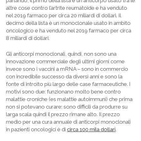
parlando, il primo della lista è un anticorpo usato tra le
altre cose contro l’artrite reumatoide e ha venduto
nel 2019 farmaco per circa 20 miliardi di dollari. Il
decimo della lista è un monoclonale usato in ambito
oncologico e ha venduto nel 2019 farmaco per circa
8 miliardi di dollari.
Gli anticorpi monoclonali, quindi, non sono una
innovazione commerciale degli ultimi giorni come
invece sono i vaccini a mRNA – sono in commercio
con incredibile successo da diversi anni e sono la
fonte di introito più largo delle case farmaceutiche. I
motivi sono due: funzionano molto bene contro
malattie croniche (es malattie autoimmuni) che prima
non si potevano curare; sono difficili da produrre su
larga scala quindi il prezzo rimane alto. Il prezzo
medio per una cura annuale di anticorpi monoclonali
in pazienti oncologici è di
circa 100 mila dollari
.