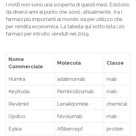
I mAB non sono una scoperta di questi mesi. Esistono
da diversi anni al punto che sono, attualmente, tra i
farmaci più importanti al mondo sia per utilizzo che
per rendita economica. La tabella qui sotto lista i 20
farmaci per introito venduti nel 2019.
Nome
Molecola
Classe
Commerciale
Humira
adalimumab
mab
Keytruda
Pembrolizumab
mab
Revlimid
Lenalidomide
chemical
Opdivo
Nivolumab
mab
Eylea
Aflibercept
protein