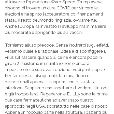
attraverso l’operazione Warp Speed. Trump aveva
bisogno di trovare un cura COVID per vincere le
elezioni e ha spinto l’acceleratore coi finanziamenti
statali. Il resto del mondo ringrazia, ovviamente.
Anche l’Europa ha investito in sviluppo ma in maniera
più moderata e spingendo più sui vaccini.
Torniamo all’uso precoce. Senza inoltrarci sugli effetti,
vediamo quale è il razionale. L’idea è di sconfiggere il
virus sul nascere quando 1) ce ne è ancora poco in
giro e 2) il sistema immunitario non è ancora
impazzito nella sua over-reazione (vedi punti sopra).
Per far questo, bisogna iniettare una flebo di
monoclonali appena si suppone che ci sia stata
infezione. Sappiamo che aspettare di vedere i sintomi
è già troppo tardi. Regeneron e Eli Lilly sono le prime
due case farmaceutiche ad aver usato questo
approccio negli USA, soprattutto nelle case di riposo.
Appena un focolaio parte nella struttura, i pazienti più