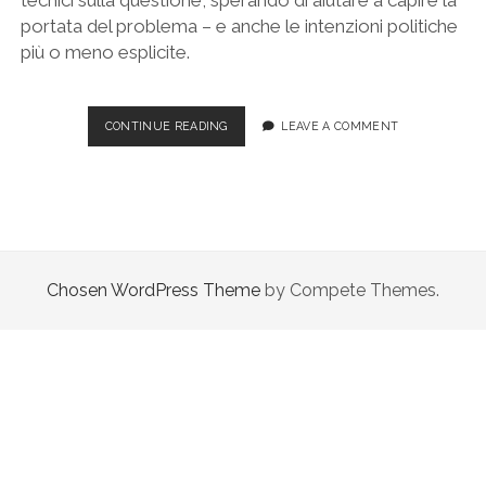
portata del problema – e anche le intenzioni politiche
più o meno esplicite.
LA
CONTINUE READING
LEAVE A COMMENT
GUERRA
ALLA
CRITTOGRAFIA
–
ALCUNE
QUESTIONI
TECNICHE
Chosen WordPress Theme
by Compete Themes.