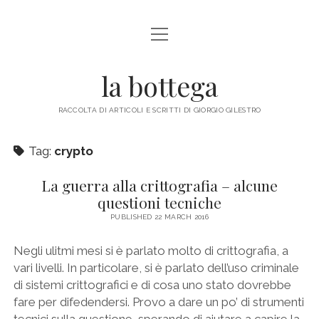
open
ABOUT ME
menu
la bottega
facebook
instagram
email
mastodon
RACCOLTA DI ARTICOLI E SCRITTI DI GIORGIO GILESTRO
Tag:
crypto
La guerra alla crittografia – alcune
questioni tecniche
PUBLISHED 22 MARCH 2016
Negli ulitmi mesi si è parlato molto di crittografia, a
vari livelli. In particolare, si è parlato dell’uso criminale
di sistemi crittografici e di cosa uno stato dovrebbe
fare per difedendersi. Provo a dare un po’ di strumenti
tecnici sulla questione, sperando di aiutare a capire la