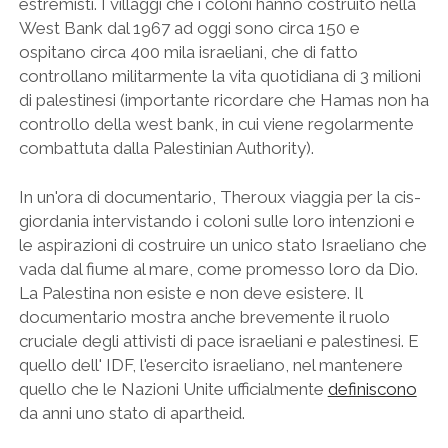
estremisti. I villaggi che i coloni hanno costruito nella
s
e
West Bank dal 1967 ad oggi sono circa 150 e
n
ospitano circa 400 mila israeliani, che di fatto
controllano militarmente la vita quotidiana di 3 milioni
di palestinesi (importante ricordare che Hamas non ha
controllo della west bank, in cui viene regolarmente
combattuta dalla Palestinian Authority).
In un'ora di documentario, Theroux viaggia per la cis-
giordania intervistando i coloni sulle loro intenzioni e
le aspirazioni di costruire un unico stato Israeliano che
vada dal fiume al mare, come promesso loro da Dio.
La Palestina non esiste e non deve esistere. Il
documentario mostra anche brevemente il ruolo
cruciale degli attivisti di pace israeliani e palestinesi. E
quello dell' IDF, l'esercito israeliano, nel mantenere
quello che le Nazioni Unite ufficialmente
definiscono
da anni uno stato di apartheid.