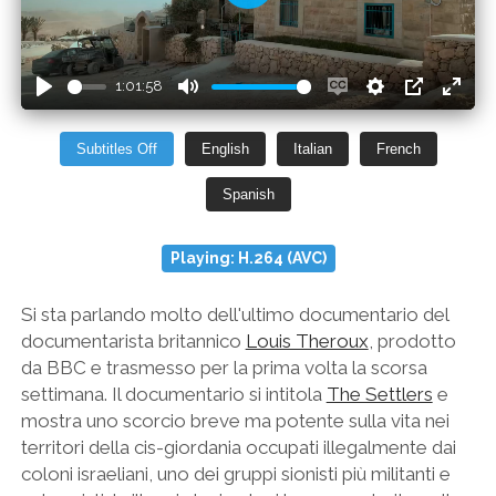
P
l
a
1:01:58
y
P
M
E
S
P
E
l
u
n
e
I
n
Subtitles Off
English
Italian
French
a
t
a
t
P
t
Spanish
y
e
b
t
e
l
i
r
Playing: H.264 (AVC)
e
n
f
c
g
u
Si sta parlando molto dell'ultimo documentario del
a
s
l
documentarista britannico
Louis Theroux
, prodotto
p
l
da BBC e trasmesso per la prima volta la scorsa
t
s
settimana. Il documentario si intitola
The Settlers
e
mostra uno scorcio breve ma potente sulla vita nei
i
c
territori della cis-giordania occupati illegalmente dai
o
r
coloni israeliani, uno dei gruppi sionisti più militanti e
n
e