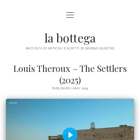
open
ABOUT ME
menu
la bottega
facebook
instagram
email
mastodon
RACCOLTA DI ARTICOLI E SCRITTI DI GIORGIO GILESTRO
Louis Theroux – The Settlers
(2025)
PUBLISHED 1 MAY 2025